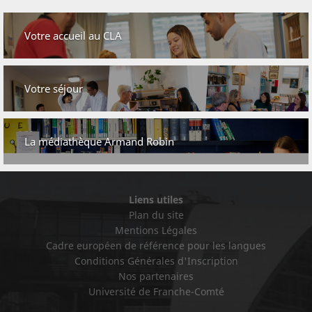
Votre accueil au CLA
Votre séjour
La médiathèque Armand Robin
Liens utiles
Plan du site
Mentions Légales
Cadre européen de référence pour les langues
Conditions Générales d'Inscription
Nos partenaires
Université de Franche-Comté