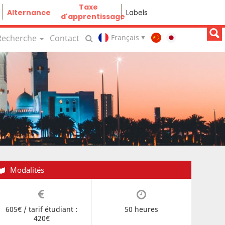
Taxe
Alternance
Labels
d'apprentissage
Recherche
Contact
Modalités
605€ / tarif étudiant :
50 heures
420€