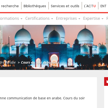
e recherche
Bibliothèques
Services et outils
L'ACT
U
ENT
Formations
Certifications
Entreprises
Expertise
re l’arabe
Cours du soir débutants
onne communication de base en arabe. Cours du soir