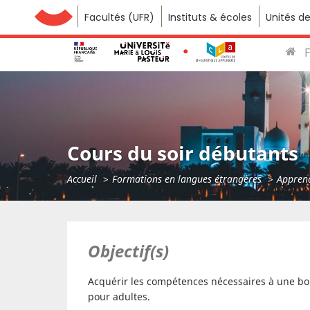
Facultés (UFR)
Université de Franche-Comté
Instituts & écoles
Unités d
Cours du soir débutants
Accueil
Formations en langues étrangères
Apprend
Objectif(s)
Acquérir les compétences nécessaires à une b
pour adultes.