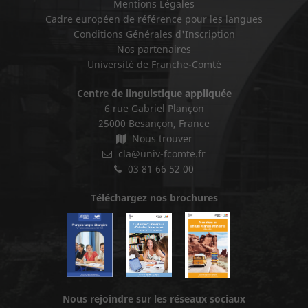
Mentions Légales
Cadre européen de référence pour les langues
Conditions Générales d'Inscription
Nos partenaires
Université de Franche-Comté
Centre de linguistique appliquée
6 rue Gabriel Plançon
25000 Besançon, France
Nous trouver
cla@univ-fcomte.fr
03 81 66 52 00
Téléchargez nos brochures
Nous rejoindre sur les réseaux sociaux