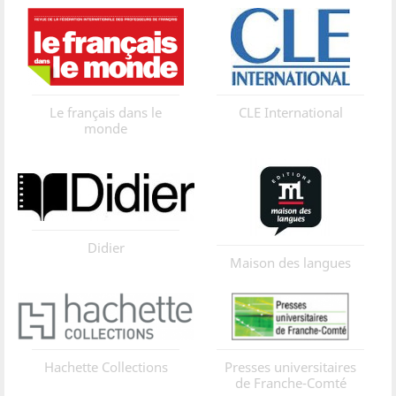
Le français dans le
CLE International
monde
Didier
Maison des langues
Hachette Collections
Presses universitaires
de Franche-Comté