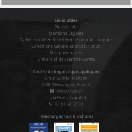
Liens utiles
Plan du site
Mentions Légales
Cadre européen de référence pour les langues
Conditions Générales d'Inscription
Nos partenaires
Université de Franche-Comté
Centre de linguistique appliquée
6 rue Gabriel Plançon
25000 Besançon, France
Nous trouver
cla@univ-fcomte.fr
03 81 66 52 00
Téléchargez nos brochures