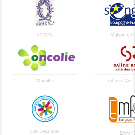
AMOPA
Maison de l
Oncolie
Saline d'Arc-
ESN Besançon
Emfor 